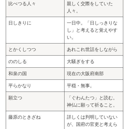
比べつる人々
親しく交際をしていた
人々。
日しきりに
一日中。「日しっきりな
し」と考えると覚えやす
い。
とかくしつつ
あれこれ世話をしながら
ののしる
大騒ぎをする
和泉の国
現在の大阪府南部
平らかなり
平穏・無事。
願立つ
「ぐわんたつ」と読む。
神仏に願って祈ること。
藤原のときざね
詳しくは判明していない
が、国府の官吏と考えら