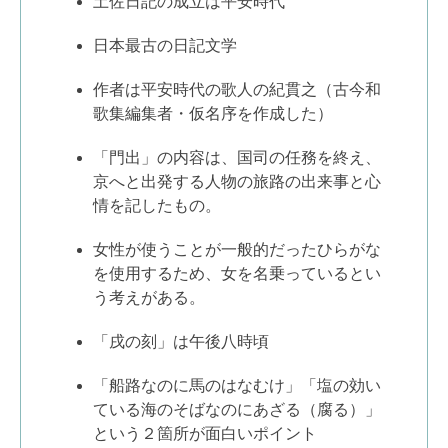
土佐日記の成立は平安時代
日本最古の日記文学
作者は平安時代の歌人の紀貫之（古今和
歌集編集者・仮名序を作成した）
「門出」の内容は、国司の任務を終え、
京へと出発する人物の旅路の出来事と心
情を記したもの。
女性が使うことが一般的だったひらがな
を使用するため、女を名乗っているとい
う考えがある。
「戌の刻」は午後八時頃
「船路なのに馬のはなむけ」「塩の効い
ている海のそばなのにあざる（腐る）」
という２箇所が面白いポイント