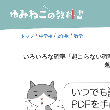
/
/
/
トップ
中学校
2年生
数学
いろいろな確率「起こらない確
題