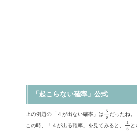
「起こらない確率」公式
５
上の例題の「４が出ない確率」は
だったね。
６
１
この時、「４が出る確率」を見てみると、
と
６