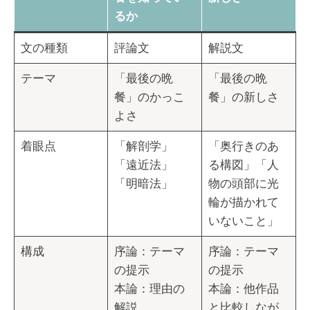
るか
文の種類
評論文
解説文
テーマ
「最後の晩
「最後の晩
餐」のかっこ
餐」の新しさ
よさ
着眼点
「解剖学」
「奥行きのあ
「遠近法」
る構図」「人
「明暗法」
物の頭部に光
輪が描かれて
いないこと」
構成
序論：テーマ
序論：テーマ
の提示
の提示
本論：理由の
本論：他作品
解説
と比較しなが