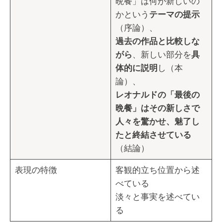
晩餐」は何が新しいの
かという
テーマの提示
（序論）、
過去の作品と比較しな
がら
、新しい部分を
具
体的に説明
し（本
論）、
レオナルドの「最後の
晩餐」はその新しさで
人々を驚かせ、魅了し
たと終結させている
（結論）
表現の特徴
客観的立ち位置から述
べている
淡々と事実を述べてい
る