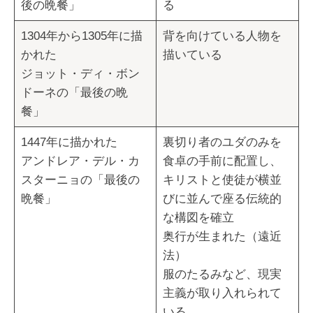
後の晩餐」
る
1304年から1305年に描
背を向けている人物を
かれた
描いている
ジョット・ディ・ボン
ドーネの「最後の晩
餐」
1447年に描かれた
裏切り者のユダのみを
アンドレア・デル・カ
食卓の手前に配置し、
スターニョの「最後の
キリストと使徒が横並
晩餐」
びに並んで座る伝統的
な構図を確立
奥行が生まれた（遠近
法）
服のたるみなど、現実
主義が取り入れられて
いる