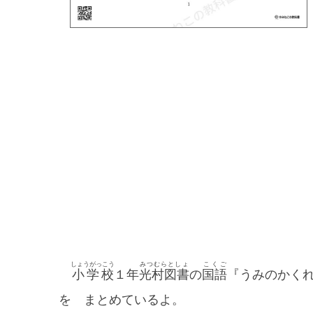
しょうがっこう
みつむらとしょ
こくご
小学校
１年
光村図書
の
国語
『うみのかく
を まとめているよ。