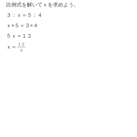
比例式を解いてｘを求めよう。
３：ｘ＝５：４
ｘ×５＝３×４
５ｘ＝１２
１
２
ｘ＝
５