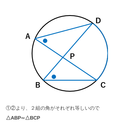
①②より、２組の角がそれぞれ等しいので
△ABP∽△BCP