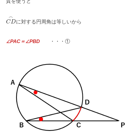
質を使うと
⌢
C
D
に対する円周角は等しいから
∠PAC＝∠PBD
・・・①