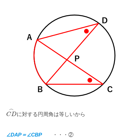
⌢
C
D
に対する円周角は等しいから
∠DAP＝∠CBP
・・・②