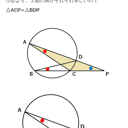
①②より、２組の角がそれぞれ等しいので
△ACP∽△BDP