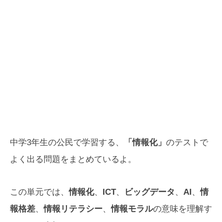
中学3年生の公民で学習する、
「情報化」
のテストで
よく出る問題をまとめているよ。
この単元では、
情報化
、
ICT
、
ビッグデータ
、
AI
、
情
報格差
、
情報リテラシー
、
情報モラル
の意味を理解す