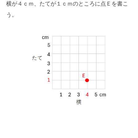
横が４ｃｍ、たてが１ｃｍのところに点Ｅを書こ
う。