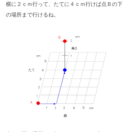
横に２ｃｍ行って、たてに４ｃｍ行けば点Ｂの下
の場所まで行けるね。