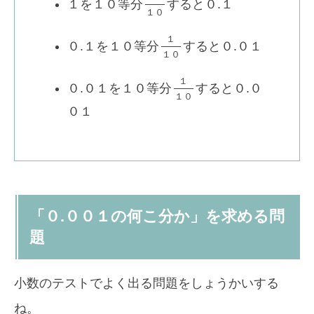
１を１０等分
すると０.１
１
０
１
０.１を１０等分
すると０.０１
１
０
１
０.０１を１０等分
すると０.０
１
０
０１
「０.００１の何こ分か」を求める問
題
小数のテストでよく出る問題をしょうかいする
ね。