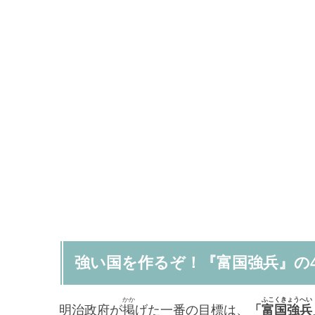
強い国を作るぞ！『富国強兵』の
かか
ふこくきょうへい
明治政府が
掲
げた一番の目標は、
「
富国強兵