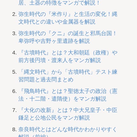
居、土器の特徴をマンガで解説！
弥生時代の『米作り』と生活の変化！縄
文時代との違いや金属器を解説
弥生時代の『クニ』の誕生と邪馬台国！
卑弥呼や吉野ヶ里遺跡を解説
『古墳時代』とは？大和朝廷（政権）や
前方後円墳・渡来人をマンガ解説
「縄文時代」から「古墳時代」テスト練
習問題と過去問まとめ
『飛鳥時代』とは？聖徳太子の政治（憲
法・十二階・遣隋使）をマンガ解説
『大化の改新』とは？中大兄皇子・中臣
鎌足と公地公民をマンガ解説
奈良時代とはどんな時代かわかりやすく