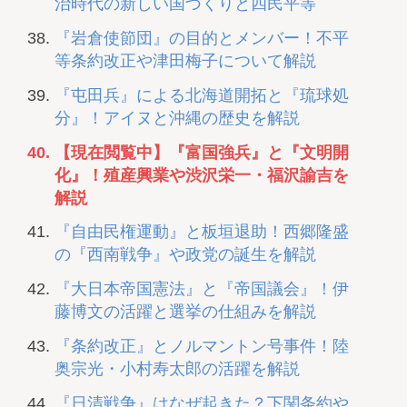
治時代の新しい国づくりと四民平等
『岩倉使節団』の目的とメンバー！不平
等条約改正や津田梅子について解説
『屯田兵』による北海道開拓と『琉球処
分』！アイヌと沖縄の歴史を解説
【現在閲覧中】『富国強兵』と『文明開
化』！殖産興業や渋沢栄一・福沢諭吉を
解説
『自由民権運動』と板垣退助！西郷隆盛
の『西南戦争』や政党の誕生を解説
『大日本帝国憲法』と『帝国議会』！伊
藤博文の活躍と選挙の仕組みを解説
『条約改正』とノルマントン号事件！陸
奥宗光・小村寿太郎の活躍を解説
『日清戦争』はなぜ起きた？下関条約や