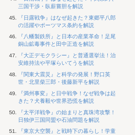
三国干渉・臥薪嘗胆を解説
『日露戦争』はなぜ起きた？東郷平八郎
の活躍やポーツマス条約を解説
『八幡製鉄所』と日本の産業革命！足尾
銅山鉱毒事件と田中正造を解説
『大正デモクラシー』と普通選挙法！治
安維持法や平塚らいてうを解説
『関東大震災』と科学の発展！野口英
世・北里柴三郎・後藤新平を解説
『満州事変』と日中戦争！なぜ戦争は起
きた？犬養毅や世界恐慌を解説
『太平洋戦争』の始まりと真珠湾攻撃！
日独伊三国同盟や石油問題を解説
『東京大空襲』と戦時下の暮らし！学童