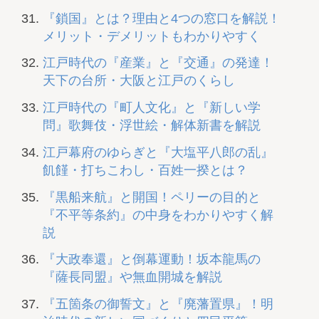
『鎖国』とは？理由と4つの窓口を解説！
メリット・デメリットもわかりやすく
江戸時代の『産業』と『交通』の発達！
天下の台所・大阪と江戸のくらし
江戸時代の『町人文化』と『新しい学
問』歌舞伎・浮世絵・解体新書を解説
江戸幕府のゆらぎと『大塩平八郎の乱』
飢饉・打ちこわし・百姓一揆とは？
『黒船来航』と開国！ペリーの目的と
『不平等条約』の中身をわかりやすく解
説
『大政奉還』と倒幕運動！坂本龍馬の
『薩長同盟』や無血開城を解説
『五箇条の御誓文』と『廃藩置県』！明