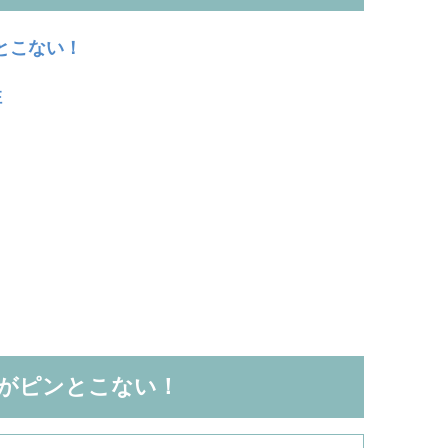
とこない！
柱
がピンとこない！