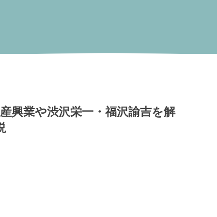
産興業や渋沢栄一・福沢諭吉を解
説