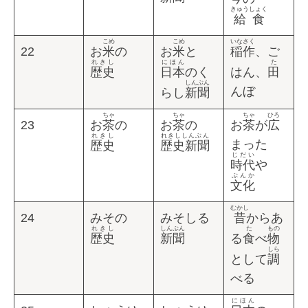
きゅうしょく
給食
こめ
こめ
いなさく
22
お
米
の
お
米
と
稲作
、ご
れきし
にほん
た
歴史
日本
のく
はん、
田
しんぶん
んぼ
らし
新聞
ちゃ
ちゃ
ちゃ
ひろ
23
お
茶
の
お
茶
の
お
茶
が
広
れきし
れきししんぶん
まった
歴史
歴史新聞
じだい
時代
や
ぶんか
文化
むかし
24
みその
みそしる
昔
からあ
れきし
しんぶん
た
もの
歴史
新聞
る
食
べ
物
しら
として
調
べる
にほん