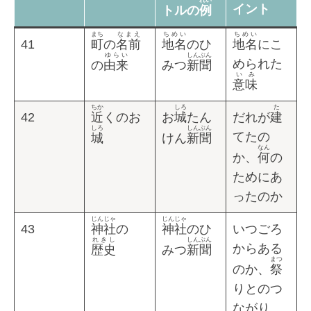
れい
イント
トルの
例
まち
なまえ
ちめい
ちめい
41
町
の
名前
地名
のひ
地名
にこ
ゆらい
しんぶん
められた
の
由来
みつ
新聞
いみ
意味
ちか
しろ
た
42
近
くのお
お
城
たん
だれが
建
しろ
しんぶん
てたの
城
けん
新聞
なん
か、
何
の
ためにあ
ったのか
じんじゃ
じんじゃ
43
神社
の
神社
のひ
いつごろ
れきし
しんぶん
からある
歴史
みつ
新聞
まつ
のか、
祭
りとのつ
ながり