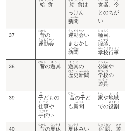
きゅうしょく
きゅうしょく
しょっき
いま
給食
給食
は
食器
、
今
っけん
とのちが
しんぶん
い
新聞
むかし
うんどうかい
しゅもく
37
昔
の
運動会
い
種目
、
うんどうかい
ふくそう
まむかし
運動会
服装
、
しんぶん
がっこうぎょうじ
新聞
学校行事
むかし
ゆうぐ
ゆうぐ
こうえん
38
昔
の
遊具
遊具
の
公園
や
れきししんぶん
がっこう
歴史新聞
学校
の
ゆうぐ
遊具
こ
むかし
こ
いえ
ちいき
39
子
どもの
昔
の
子
ど
家
や
地域
しごと
しんぶん
やくわり
仕事
や
も
新聞
での
役割
てつだ
手伝
い
むかし
なつやす
なつやす
しゅくだい
あそ
40
昔
の
夏休
夏休
みい
宿題
、
遊