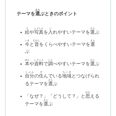
えら
テーマを
選
ぶときのポイント
え
しゃしん
い
えら
絵
や
写真
を
入
れやすいテーマを
選
ぶ
いま
むかし
えら
今
と
昔
をくらべやすいテーマを
選
ぶ
ほん
しりょう
しら
えら
本
や
資料
で
調
べやすいテーマを
選
ぶ
じぶん
す
ちいき
自分
の
住
んでいる
地域
とつなげられ
えら
るテーマを
選
ぶ
おも
「なぜ？」「どうして？」と
思
える
えら
テーマを
選
ぶ