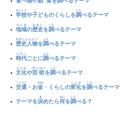
食
べ
物
や
給食
を
調
べるテーマ
がっこう
こ
しら
学校
や
子
どものくらしを
調
べるテーマ
ちいき
れきし
しら
地域
の
歴史
を
調
べるテーマ
れきしじんぶつ
しら
歴史人物
を
調
べるテーマ
じだい
しら
時代
ごとに
調
べるテーマ
ぶんか
げいじゅつ
しら
文化
や
芸術
を
調
べるテーマ
こうつう
かね
へんか
しら
交通
・お
金
・くらしの
変化
を
調
べるテーマ
き
なに
しら
テーマを
決
めたら
何
を
調
べる？