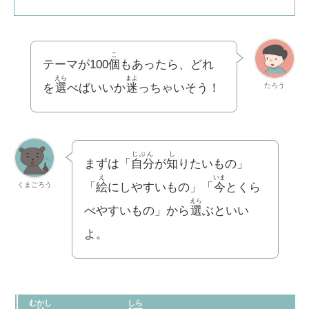
こ
テーマが100
個
もあったら、どれ
えら
まよ
たろう
を
選
べばいいか
迷
っちゃいそう！
じぶん
し
まずは「
自分
が
知
りたいもの」
え
いま
くまごろう
「
絵
にしやすいもの」「
今
とくら
えら
べやすいもの」から
選
ぶといい
よ。
むかし
しら