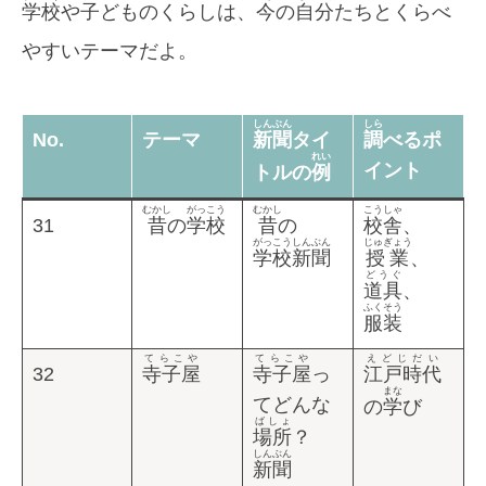
学校
や
子
どものくらしは、
今
の
自分
たちとくらべ
やすいテーマだよ。
しんぶん
しら
No.
テーマ
新聞
タイ
調
べるポ
れい
イント
トルの
例
むかし
がっこう
むかし
こうしゃ
31
昔
の
学校
昔
の
校舎
、
がっこうしんぶん
じゅぎょう
学校新聞
授業
、
どうぐ
道具
、
ふくそう
服装
てらこや
てらこや
えどじだい
32
寺子屋
寺子屋
っ
江戸時代
まな
てどんな
の
学
び
ばしょ
場所
？
しんぶん
新聞