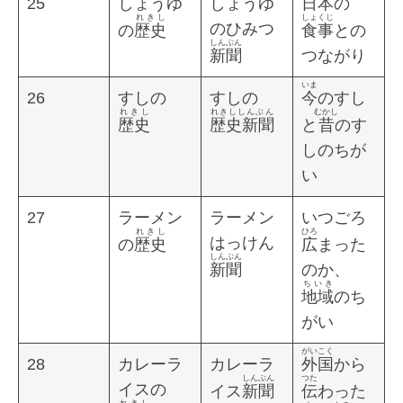
25
しょうゆ
しょうゆ
日本
の
れきし
しょくじ
のひみつ
の
歴史
食事
との
しんぶん
新聞
つながり
いま
26
すしの
すしの
今
のすし
れきし
れきししんぶん
むかし
歴史
歴史新聞
と
昔
のす
しのちが
い
27
ラーメン
ラーメン
いつごろ
れきし
ひろ
はっけん
の
歴史
広
まった
しんぶん
新聞
のか、
ちいき
地域
のち
がい
がいこく
28
カレーラ
カレーラ
外国
から
しんぶん
つた
イスの
イス
新聞
伝
わった