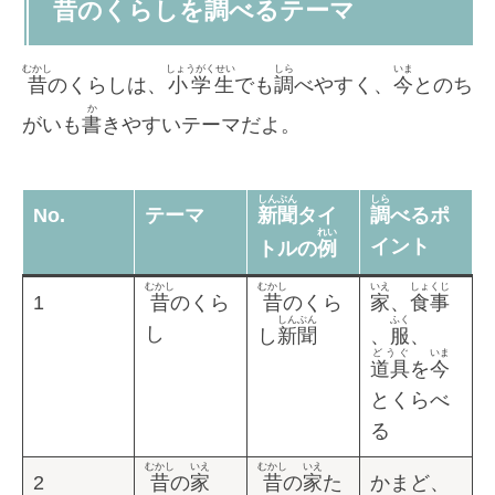
昔
のくらしを
調
べるテーマ
むかし
しょうがくせい
しら
いま
昔
のくらしは、
小学生
でも
調
べやすく、
今
とのち
か
がいも
書
きやすいテーマだよ。
しんぶん
しら
No.
テーマ
新聞
タイ
調
べるポ
れい
イント
トルの
例
むかし
むかし
いえ
しょくじ
1
昔
のくら
昔
のくら
家
、
食事
しんぶん
ふく
し
し
新聞
、
服
、
どうぐ
いま
道具
を
今
とくらべ
る
むかし
いえ
むかし
いえ
2
昔
の
家
昔
の
家
た
かまど、