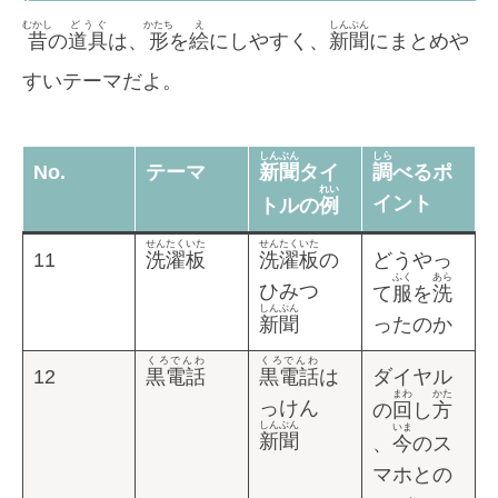
むかし
どうぐ
かたち
え
しんぶん
昔
の
道具
は、
形
を
絵
にしやすく、
新聞
にまとめや
すいテーマだよ。
しんぶん
しら
No.
テーマ
新聞
タイ
調
べるポ
れい
イント
トルの
例
せんたくいた
せんたくいた
11
洗濯板
洗濯板
の
どうやっ
ふく
あら
ひみつ
て
服
を
洗
しんぶん
新聞
ったのか
くろでんわ
くろでんわ
12
黒電話
黒電話
は
ダイヤル
まわ
かた
っけん
の
回
し
方
しんぶん
いま
新聞
、
今
のス
マホとの