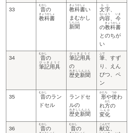
むかし
きょうかしょ
もじ
33
昔
の
教科書
い
文字
、
きょうかしょ
ないよう
いま
まむかし
教科書
内容
、
今
しんぶん
きょうかしょ
新聞
の
教科書
とのちが
い
むかし
ひっきようぐ
ふで
34
昔
の
筆記用具
筆
、すず
ひっきようぐ
の
り、えん
筆記用具
れきししんぶん
ぴつ、ペ
歴史新聞
ン
むかし
かたち
つか
35
昔
のラン
ランドセ
形
や
使
わ
かた
ドセル
ルの
れ
方
の
れきししんぶん
へんか
歴史新聞
変化
むかし
むかし
こんだて
36
昔
の
昔
の
献立
、