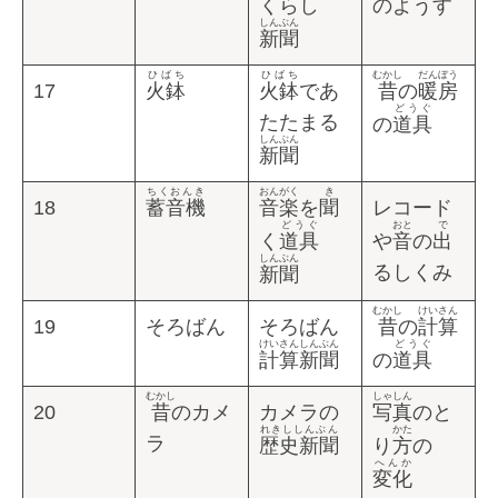
くらし
のようす
しんぶん
新聞
ひばち
ひばち
むかし
だんぼう
17
火鉢
火鉢
であ
昔
の
暖房
どうぐ
たたまる
の
道具
しんぶん
新聞
ちくおんき
おんがく
き
18
蓄音機
音楽
を
聞
レコード
どうぐ
おと
で
く
道具
や
音
の
出
しんぶん
るしくみ
新聞
むかし
けいさん
19
そろばん
そろばん
昔
の
計算
けいさん
しんぶん
どうぐ
計算
新聞
の
道具
むかし
しゃしん
20
昔
のカメ
カメラの
写真
のと
れきししんぶん
かた
ラ
歴史新聞
り
方
の
へんか
変化