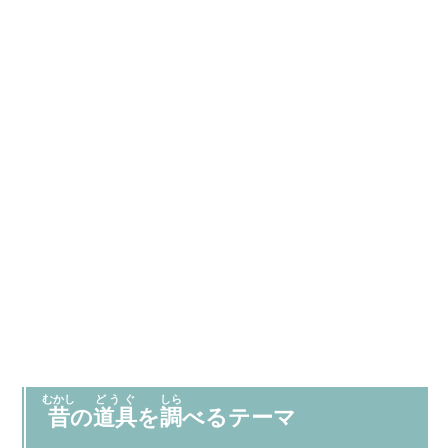
むかし
どうぐ
しら
昔
の
道具
を
調
べるテーマ