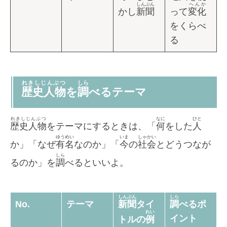
しんぶん
へんか
かし
新聞
って
変化
をくらべ
る
れきしじんぶつ
しら
歴史人物
を
調
べるテーマ
れきしじんぶつ
なに
ひと
歴史人物
をテーマにするときは、「
何
をした
人
ゆうめい
いま
しゃかい
か」「なぜ
有名
なのか」「
今
の
社会
とどうつなが
しら
るのか」を
調
べるといいよ。
しんぶん
しら
No.
テーマ
新聞
タイ
調
べるポ
れい
イント
トルの
例