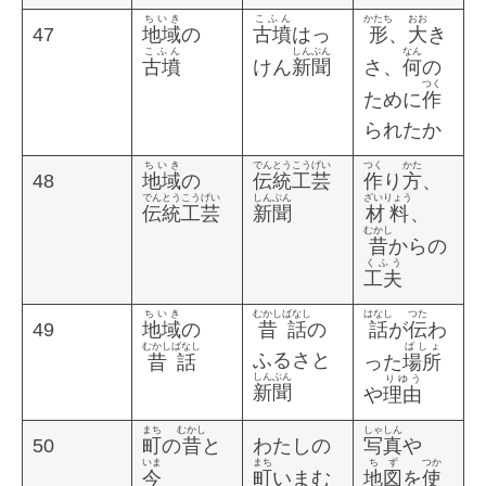
ちいき
こふん
かたち
おお
47
地域
の
古墳
はっ
形
、
大
き
こふん
しんぶん
なん
古墳
けん
新聞
さ、
何
の
つく
ために
作
られたか
ちいき
でんとうこうげい
つく
かた
48
地域
の
伝統工芸
作
り
方
、
でんとうこうげい
しんぶん
ざいりょう
伝統工芸
新聞
材料
、
むかし
昔
からの
くふう
工夫
ちいき
むかしばなし
はなし
つた
49
地域
の
昔話
の
話
が
伝
わ
むかしばなし
ばしょ
ふるさと
昔話
った
場所
しんぶん
りゆう
新聞
や
理由
まち
むかし
しゃしん
50
町
の
昔
と
わたしの
写真
や
いま
まち
ちず
つか
今
町
いまむ
地図
を
使