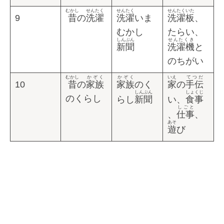
むかし
せんたく
せんたく
せんたくいた
9
昔
の
洗濯
洗濯
いま
洗濯板
、
むかし
たらい、
しんぶん
せんたくき
新聞
洗濯機
と
のちがい
むかし
かぞく
かぞく
いえ
てつだ
10
昔
の
家族
家族
のく
家
の
手伝
しんぶん
しょくじ
のくらし
らし
新聞
い、
食事
しごと
、
仕事
、
あそ
遊
び