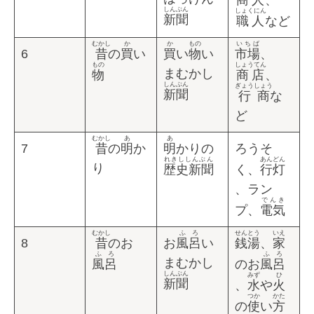
商人
、
しんぶん
しょくにん
新聞
職人
など
むかし
か
か
もの
いちば
6
昔
の
買
い
買
い
物
い
市場
、
もの
しょうてん
まむかし
物
商店
、
しんぶん
ぎょうしょう
新聞
行商
な
ど
むかし
あ
あ
7
昔
の
明
か
明
かりの
ろうそ
れきししんぶん
あんどん
り
歴史新聞
く、
行灯
、ラン
でんき
プ、
電気
むかし
ふろ
せんとう
いえ
8
昔
のお
お
風呂
い
銭湯
、
家
ふろ
ふろ
まむかし
風呂
のお
風呂
しんぶん
みず
ひ
新聞
、
水
や
火
つか
かた
の
使
い
方