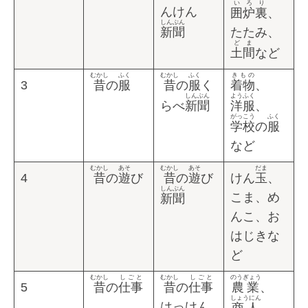
いろり
んけん
囲炉裏
、
しんぶん
新聞
たたみ、
どま
土間
など
むかし
ふく
むかし
ふく
きもの
3
昔
の
服
昔
の
服
く
着物
、
しんぶん
ようふく
らべ
新聞
洋服
、
がっこう
ふく
学校
の
服
など
むかし
あそ
むかし
あそ
だま
4
昔
の
遊
び
昔
の
遊
び
けん
玉
、
しんぶん
こま、め
新聞
んこ、お
はじきな
ど
むかし
しごと
むかし
しごと
のうぎょう
5
昔
の
仕事
昔
の
仕事
農業
、
しょうにん
はっけん