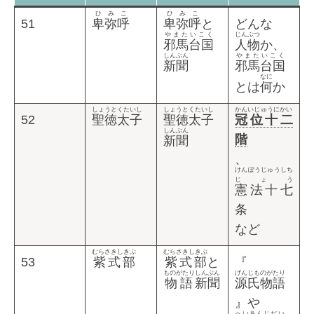
ひみこ
ひみこ
51
卑弥呼
卑弥呼
と
どんな
やまたいこく
じんぶつ
邪馬台国
人物
か、
しんぶん
やまたいこく
新聞
邪馬台国
なに
とは
何
か
しょうとくたいし
しょうとくたいし
かんいじゅうにかい
52
聖徳太子
聖徳太子
冠位十二
しんぶん
階
新聞
、
けんぽうじゅうしち
じょう
憲法十七
条
など
むらさきしきぶ
むらさきしきぶ
53
紫式部
紫式部
と
『
ものがたり
しんぶん
げんじものがたり
物語
新聞
源氏物語
』や
へいあんじだい