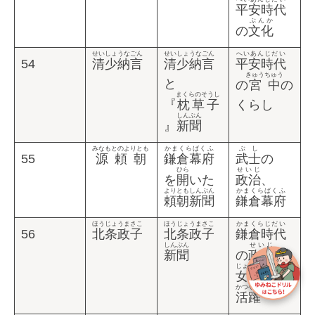
平安時代
ぶんか
の
文化
せいしょうなごん
せいしょうなごん
へいあんじだい
54
清少納言
清少納言
平安時代
きゅうちゅう
と
の
宮中
の
まくらのそうし
『
枕草子
くらし
しんぶん
』
新聞
みなもとのよりとも
かまくらばくふ
ぶし
55
源頼朝
鎌倉幕府
武士
の
ひら
せいじ
を
開
いた
政治
、
よりとも
しんぶん
かまくらばくふ
頼朝
新聞
鎌倉幕府
ほうじょうまさこ
ほうじょうまさこ
かまくらじだい
56
北条政子
北条政子
鎌倉時代
しんぶん
せいじ
新聞
の
政治
や
じょせい
女性
の
かつやく
活躍