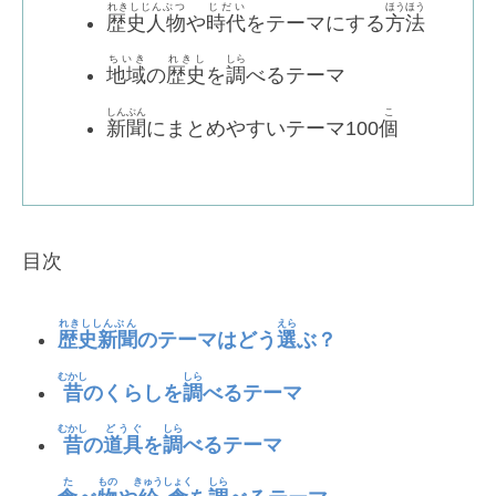
れきしじんぶつ
じだい
ほうほう
歴史人物
や
時代
をテーマにする
方法
ちいき
れきし
しら
地域
の
歴史
を
調
べるテーマ
しんぶん
こ
新聞
にまとめやすいテーマ100
個
目次
れきししんぶん
えら
歴史新聞
のテーマはどう
選
ぶ？
むかし
しら
昔
のくらしを
調
べるテーマ
むかし
どうぐ
しら
昔
の
道具
を
調
べるテーマ
た
もの
きゅうしょく
しら