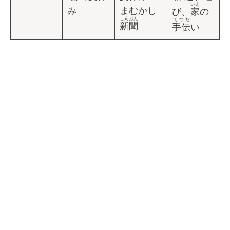
いえ
み
まむかし
び、
家
の
しんぶん
てつだ
新聞
手伝
い