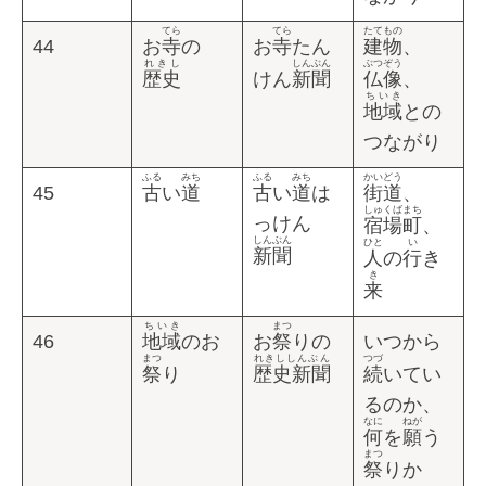
てら
てら
たてもの
44
お
寺
の
お
寺
たん
建物
、
れきし
しんぶん
ぶつぞう
歴史
けん
新聞
仏像
、
ちいき
地域
との
つながり
ふる
みち
ふる
みち
かいどう
45
古
い
道
古
い
道
は
街道
、
しゅくばまち
っけん
宿場町
、
しんぶん
ひと
い
新聞
人
の
行
き
き
来
ちいき
まつ
46
地域
のお
お
祭
りの
いつから
まつ
れきししんぶん
つづ
祭
り
歴史新聞
続
いてい
るのか、
なに
ねが
何
を
願
う
まつ
祭
りか