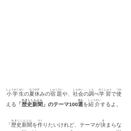
しょうがくせい
なつやす
しゅくだい
しゃかい
しら
がくしゅう
つか
小学生
の
夏休
みの
宿題
や、
社会
の
調
べ
学習
で
使
れきししんぶん
せん
しょうかい
える
「
歴史新聞
」のテーマ100
選
を
紹介
するよ。
れきししんぶん
つく
き
「
歴史新聞
を
作
りたいけれど、テーマが
決
まらな