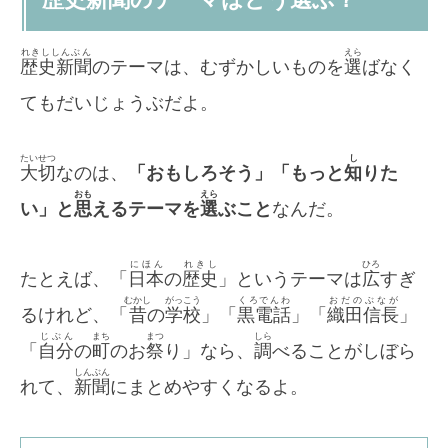
れきししんぶん
えら
歴史新聞
のテーマは、むずかしいものを
選
ばなく
てもだいじょうぶだよ。
たいせつ
し
大切
なのは、
「おもしろそう」「もっと
知
りた
おも
えら
い」と
思
えるテーマを
選
ぶこと
なんだ。
にほん
れきし
ひろ
たとえば、「
日本
の
歴史
」というテーマは
広
すぎ
むかし
がっこう
くろでんわ
おだのぶなが
るけれど、「
昔
の
学校
」「
黒電話
」「
織田信長
」
じぶん
まち
まつ
しら
「
自分
の
町
のお
祭
り」なら、
調
べることがしぼら
しんぶん
れて、
新聞
にまとめやすくなるよ。