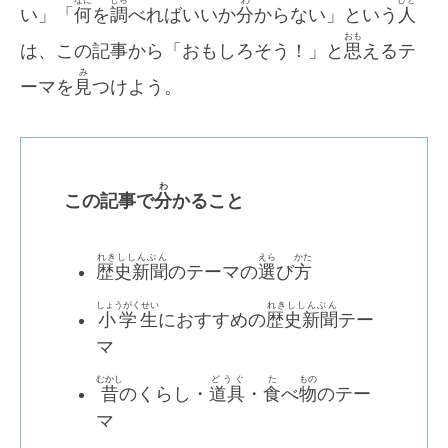
なに
しら
わ
ひと
い」「
何
を
調
べればいいか
分
からない」という
人
おも
は、この記事から「おもしろそう！」と
思
えるテ
み
ーマを
見
つけよう。
わ
この記事で
分
かること
れきししんぶん
えら
かた
歴史新聞
のテーマの
選
び
方
しょうがくせい
れきししんぶん
小学生
におすすめの
歴史新聞
テー
マ
むかし
どうぐ
た
もの
昔
のくらし・
道具
・
食
べ
物
のテー
マ