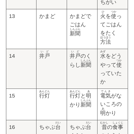
ちがい
ひ
つか
13
かまど
かまどで
火
を
使
っ
ごはん
てごはん
しんぶん
をたく
新聞
ほうほう
方法
いど
いど
みず
14
井戸
井戸
のく
水
をどう
しんぶん
つか
らし
新聞
やって
使
っていた
か
あんどん
あんどん
あ
でんき
15
行灯
行灯
と
明
電気
がな
しんぶん
いころの
かり
新聞
あ
明
かり
だい
だい
むかし
しょくじ
16
ちゃぶ
台
ちゃぶ
台
昔
の
食事