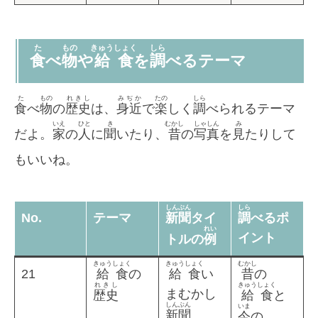
た
もの
きゅうしょく
しら
食
べ
物
や
給食
を
調
べるテーマ
た
もの
れきし
みぢか
たの
しら
食
べ
物
の
歴史
は、
身近
で
楽
しく
調
べられるテーマ
いえ
ひと
き
むかし
しゃしん
み
だよ。
家
の
人
に
聞
いたり、
昔
の
写真
を
見
たりして
もいいね。
しんぶん
しら
No.
テーマ
新聞
タイ
調
べるポ
れい
イント
トルの
例
きゅうしょく
きゅうしょく
むかし
21
給食
の
給食
い
昔
の
れきし
きゅうしょく
まむかし
歴史
給食
と
しんぶん
いま
新聞
今
の