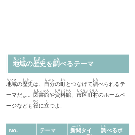
ちいき
れきし
しら
地域
の
歴史
を
調
べるテーマ
ちいき
れきし
じぶん
まち
しら
地域
の
歴史
は、
自分
の
町
とつなげて
調
べられるテ
としょかん
しりょうかん
しくちょうそん
ーマだよ。
図書館
や
資料館
、
市区町村
のホームペ
やく
た
ージなども
役
に
立
つよ。
しんぶん
しら
No.
テーマ
新聞
タイ
調
べるポ