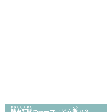
れきししんぶん
えら
歴史新聞
のテーマはどう
選
ぶ？