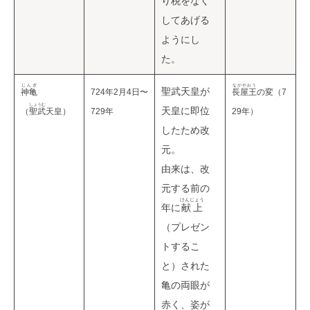
り税をなく
してあげる
ようにし
た。
じんぎ
ながやおう
聖武天皇が
神亀
724年2月4日〜
長屋王
の変
（7
しょうむ
天皇に即位
（
聖武
天皇）
729年
29年）
したため改
元。
由来は、改
元する前の
けんじょう
年に
献上
（プレゼン
トするこ
と）された
亀の両眼が
赤く、姿が