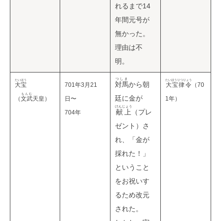
れるまで14
年間元号が
無かった。
理由は不
明。
つしま
たいほう
たいほうりつりょう
対馬
から朝
大宝
701年3月21
大宝律令
（70
もんむ
廷に金が
（
文武
天皇）
日〜
1年）
けんじょう
献上
（プレ
704年
ゼント）さ
れ、「金が
採れた！」
ということ
をお祝いす
るため改元
された。