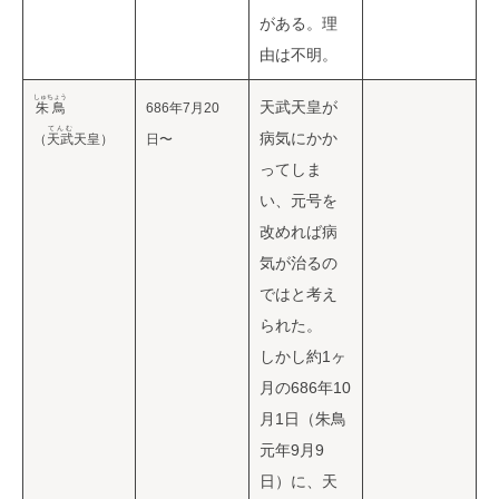
がある。理
由は不明。
しゅちょう
天武天皇が
朱鳥
686年7月20
てんむ
病気にかか
（
天武
天皇）
日〜
ってしま
い、元号を
改めれば病
気が治るの
ではと考え
られた。
しかし約1ヶ
月の686年10
月1日（朱鳥
元年9月9
日）に、天