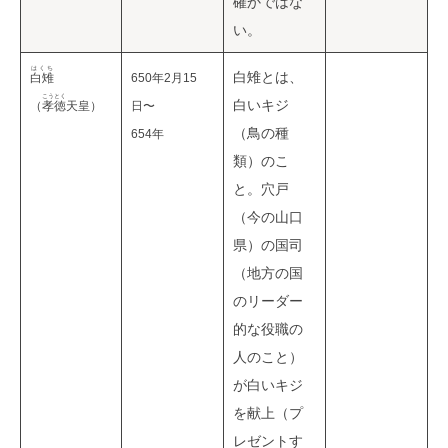
確かではな
い。
はくち
白雉とは、
白雉
650年2月15
こうとく
白いキジ
（
孝徳
天皇）
日〜
（鳥の種
654年
類）のこ
と。穴戸
（今の山口
県）の国司
（地方の国
のリーダー
的な役職の
人のこと）
が白いキジ
を献上（プ
レゼントす