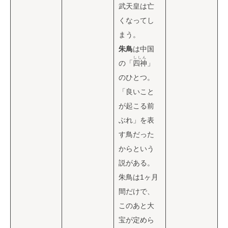
武天皇は亡
くなってし
まう。
朱鳥
は中国
ししん
の「
四神
」
のひとつ。
「良いこと
が起こる前
ぶれ」を表
す鳥だった
からという
説がある。
朱鳥は1ヶ月
間だけで、
このあと大
宝が定めら