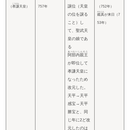
こうけん
譲位（天皇
（
孝謙
天皇）
757年
（752年）
がんじん
の位を譲る
鑑真
が来日（7
こと）し
53年）
て、聖武天
皇の娘であ
る
あべないしんのう
阿部内親王
が即位して
孝謙天皇に
なったため
改元した。
天平→天平
感宝→天平
勝宝と、同
じ年に2ど改
元したのは