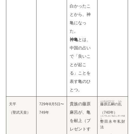
白かったこ
とから、神
亀になっ
た。
神亀
とは、
中国の占い
で「良いこ
とが起こ
る」ことを
表す亀のひ
とつ。
ふじわらひろつぐ
らん
貴族の藤原
天平
729年8月5日〜
藤原広嗣
の
乱
麻呂が、亀
（聖武天皇）
749年
（740年）
こんでんえいねんしざいのほ
う
を献上（プ
墾田永年私財
法
レゼントす