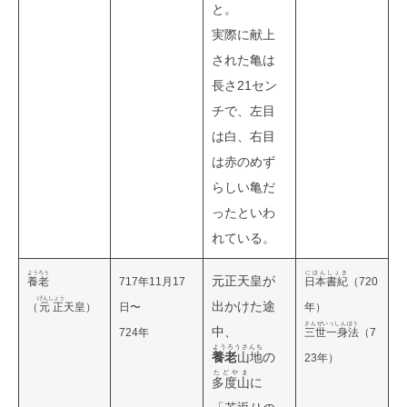
と。
実際に献上
された亀は
長さ21セン
チで、左目
は白、右目
は赤のめず
らしい亀だ
ったといわ
れている。
ようろう
にほんしょき
元正天皇が
養老
717年11月17
日本書紀
（720
げんしょう
出かけた途
（
元正
天皇）
日〜
年）
さんぜいっしんほう
中、
724年
三世一身法
（7
ようろうさんち
養老
山地
の
23年）
たどやま
多度山
に