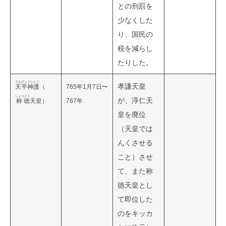
との刑罰を
少なくした
り、国民の
税を減らし
たりした。
てんぴょうじんご
孝謙天皇
天平神護
（
765年1月7日〜
しょうとく
が、淳仁天
称徳
天皇）
767年
皇を廃位
（天皇では
んくさせる
こと）させ
て、また称
徳天皇とし
て即位した
のをキッカ