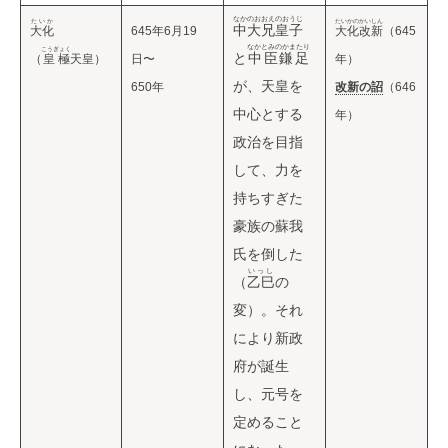
なかのおおえのおうじ
たいか
たいかのかいしん
中大兄皇子
大化
645年6月19
大化改新
（645
なかとみのかまたり
こうぎょく
と
中臣鎌足
（
皇極
天皇）
日〜
年）
が、天皇を
650年
改新の詔
（646
中心とする
年）
政治を目指
して、力を
持ちすぎた
豪族の蘇我
氏を倒した
いっし
（
乙巳
の
変）。それ
により新政
府が誕生
し、元号を
定めること