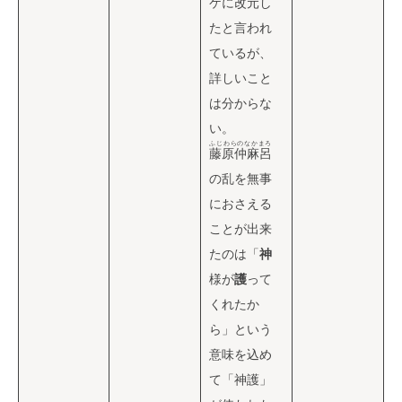
ケに改元し
たと言われ
ているが、
詳しいこと
は分からな
い。
ふじわらのなかまろ
藤原仲麻呂
の乱を無事
におさえる
ことが出来
たのは「
神
様が
護
って
くれたか
ら」という
意味を込め
て「神護」