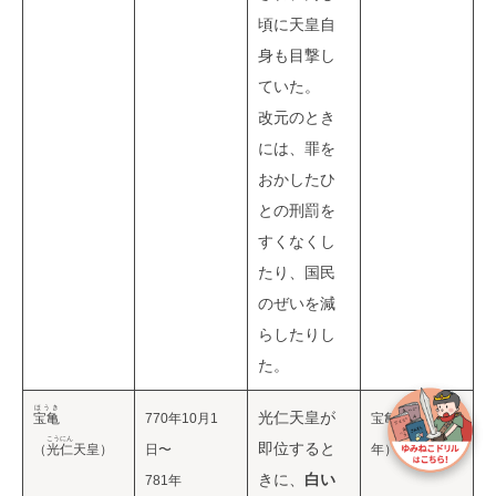
頃に天皇自
身も目撃し
ていた。
改元のとき
には、罪を
おかしたひ
との刑罰を
すくなくし
たり、国民
のぜいを減
らしたりし
た。
ほうき
光仁天皇が
宝亀
770年10月1
宝亀の乱（780
こうにん
即位すると
（
光仁
天皇）
日〜
年）
きに、
白い
781年