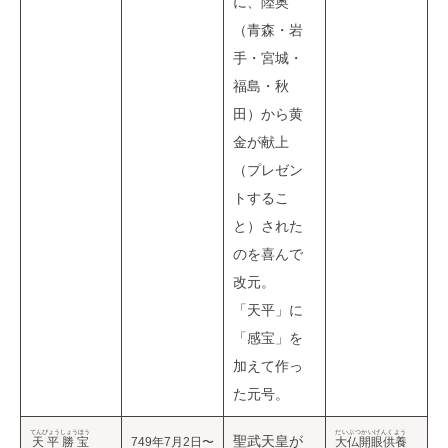
に、陸奥
（青森・岩
手・宮城・
福島・秋
田）から黄
金が献上
（プレゼン
トするこ
と）された
のを喜んで
改元。
「天平」に
「感宝」を
加えて作っ
た元号。
てんぴょうしょうほう
だいぶつかいげんくよう
聖武天皇が
天平勝宝
749年7月2日〜
大仏開眼供養