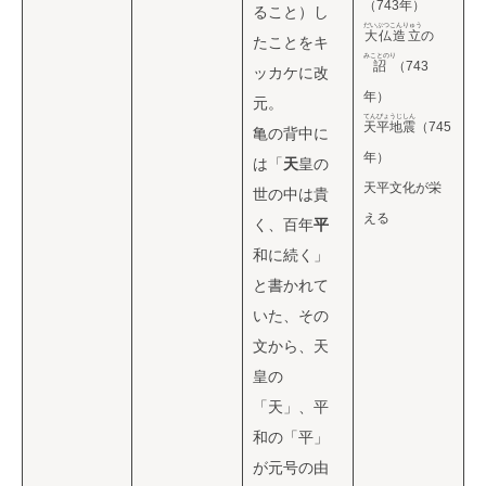
（743年）
ること）し
だいぶつこんりゅう
大仏造立
の
たことをキ
みことのり
詔
（743
ッカケに改
年）
元。
てんぴょうじしん
天平地震
（745
亀の背中に
年）
は「
天
皇の
天平文化が栄
世の中は貴
える
く、百年
平
和に続く」
と書かれて
いた、その
文から、天
皇の
「天」、平
和の「平」
が元号の由