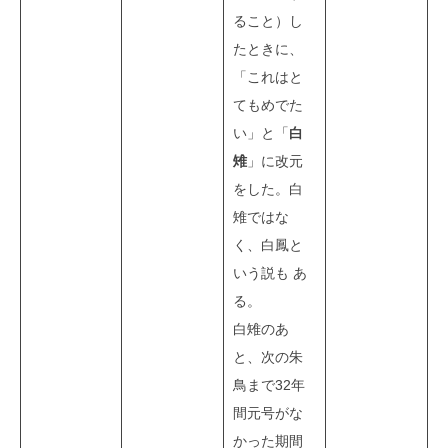
ること）し
たときに、
「これはと
てもめでた
い」と「
白
雉
」に改元
をした。白
雉ではな
く、白鳳と
いう説も あ
る。
白雉のあ
と、次の朱
鳥まで32年
間元号がな
かった期間