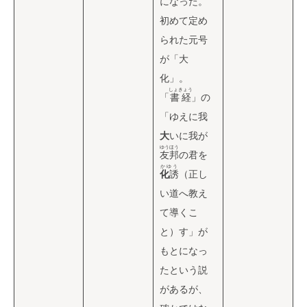
になった。
初めて定め
られた元号
が「大
化」。
しょきょう
「
書経
」の
「ゆえに我
大
いに我が
ゆうほう
友邦
の君を
かゆう
化
誘
（正し
い道へ教え
て導くこ
と）す」が
もとになっ
たという説
があるが、