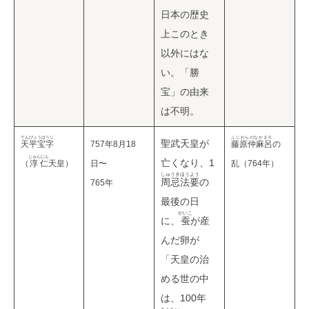
日本の歴史
上このとき
以外にはな
い。「勝
宝」の由来
は不明。
てんぴょうほうじ
ふじわらのなかまろ
聖武天皇が
天平宝字
757年8月18
藤原仲麻呂
の
じゅんにん
亡くなり、1
（
淳仁
天皇）
日〜
乱（764年）
しゅうきほうよう
周忌法要
の
765年
最後の日
かいこ
に、
蚕
が産
んだ卵が
「天皇の治
める世の中
は、100年