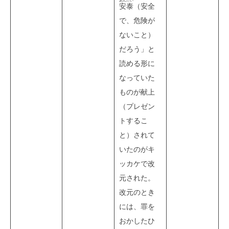
あんたい
安泰
（安全
で、危険が
ないこと）
だろう」と
読める形に
なっていた
ものが献上
（プレゼン
トするこ
と）されて
いたのがキ
ッカケで改
元された。
改元のとき
には、罪を
おかしたひ