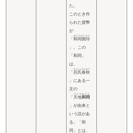
た。
このとき作
られた貨幣
が
わどうかいちん
「
和同開珎
」。この
「和同」
は、
りょししんじゅう
「
呂氏春秋
」にある一
文の
てんちわどう
「
天地
和同
」が由来と
いう説があ
る。「和
同」とは、