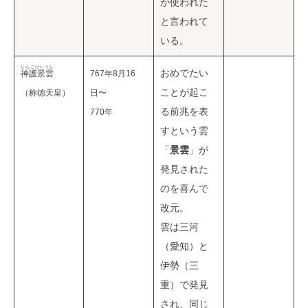
が使われた
と言われて
いる。
じんごけいうん
おめでたい
神護景雲
767年8月16
ことが起こ
（称徳天皇）
日〜
る前兆を表
770年
すという雲
「
景雲
」が
発見された
のを喜んで
改元。
雲は三河
（愛知）と
伊勢（三
重）で発見
され、同じ