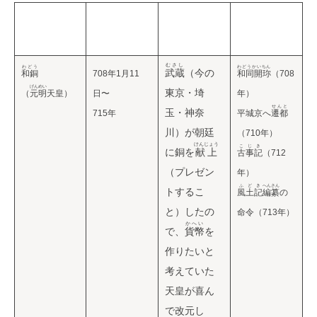
元号
期間
改元の理
主な出来
由と由来
事
むさし
わどう
わどうかいちん
武蔵
（今の
和銅
708年1月11
和同開珎
（708
げんめい
東京・埼
（
元明
天皇）
日〜
年）
せんと
玉・神奈
715年
平城京へ
遷都
川）が朝廷
（710年）
けんじょう
こじき
に銅を
献上
古事記
（712
（プレゼン
年）
ふどき
へんさん
トするこ
風土記
編纂
の
と）したの
命令（713年）
かへい
で、
貨幣
を
作りたいと
考えていた
天皇が喜ん
で改元し