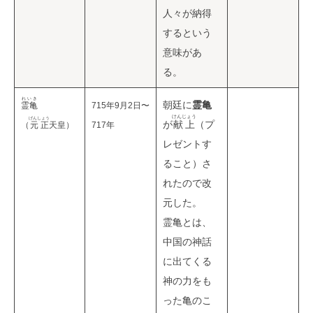
人々が納得
するという
意味があ
る。
れいき
朝廷に
霊亀
霊亀
715年9月2日〜
けんじょう
げんしょう
が
献上
（プ
（
元正
天皇）
717年
レゼントす
ること）さ
れたので改
元した。
霊亀とは、
中国の神話
に出てくる
神の力をも
った亀のこ