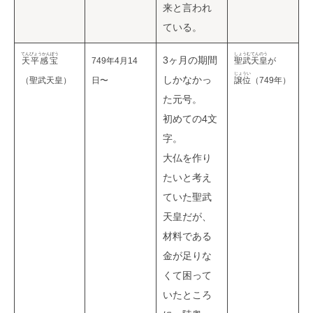
来と言われ
ている。
てんぴょうかんぽう
しょうむてんのう
3ヶ月の期間
天平感宝
749年4月14
聖武天皇
が
じょうい
しかなかっ
（聖武天皇）
日〜
譲位
（749年）
た元号。
初めての4文
字。
大仏を作り
たいと考え
ていた聖武
天皇だが、
材料である
金が足りな
くて困って
いたところ