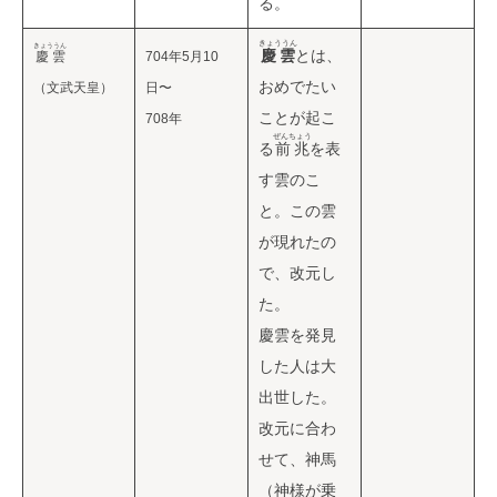
る。
きょううん
きょううん
慶雲
とは、
慶雲
704年5月10
おめでたい
（文武天皇）
日〜
ことが起こ
708年
ぜんちょう
る
前兆
を表
す雲のこ
と。この雲
が現れたの
で、改元し
た。
慶雲を発見
した人は大
出世した。
改元に合わ
せて、神馬
（神様が乗