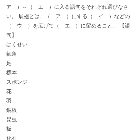
ア ）～（ エ ）に入る語句をそれぞれ選びなさ
い。 展翅とは、（ ア ）にする（ イ ）などの
（ ウ ）を広げて（ エ ）に留めること。 【語
句】
はくせい
触角
足
標本
スポンジ
花
羽
銅板
昆虫
板
化石