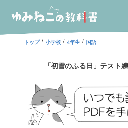
/
/
/
トップ
小学校
4年生
国語
「初雪のふる日」テスト練