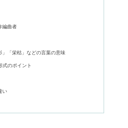
作編曲者
影」「栄枯」などの言葉の意味
形式のポイント
違い