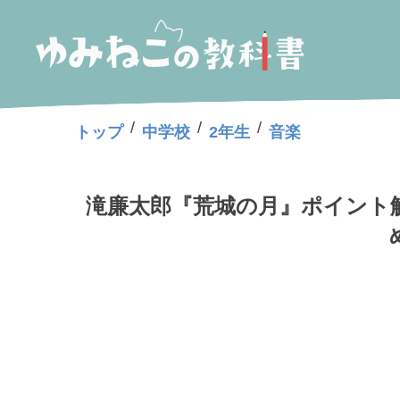
/
/
/
トップ
中学校
2年生
音楽
滝廉太郎『荒城の月』ポイント