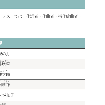
。テストでは、作詞者・作曲者・補作編曲者・
容
城の月
ばんすい
井晩翠
れんたろう
廉太郎
だこうさく
田耕筰
分の4拍子