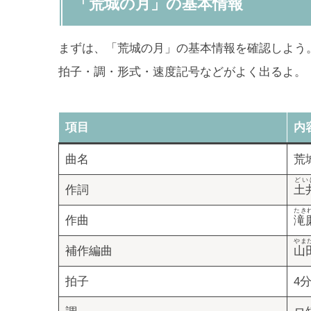
「荒城の月」の基本情報
まずは、「荒城の月」の基本情報を確認しよう
拍子・調・形式・速度記号などがよく出るよ。
項目
内
曲名
荒
どい
作詞
土
たき
作曲
滝
やま
補作編曲
山
拍子
4