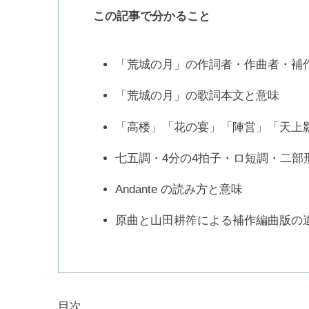
この記事で分かること
「荒城の月」の作詞者・作曲者・補
「荒城の月」の歌詞本文と意味
「高楼」「花の宴」「陣営」「天上
七五調・4分の4拍子・ロ短調・二部
Andante の読み方と意味
原曲と山田耕筰による補作編曲版の
目次