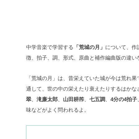
中学音楽で学習する
「荒城の月」
について、作
徴、拍子、調、形式、原曲と補作編曲版の違い
「荒城の月」は、昔栄えていた城が今は荒れ果
通して、世の中の栄えたり衰えたりするはかな
翠
、
滝廉太郎
、
山田耕筰
、
七五調
、
4分の4拍子
味などがよく問われるよ。