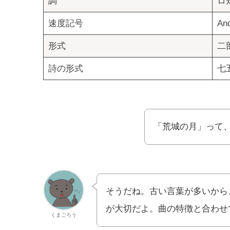
調
ロ
速度記号
An
形式
二
詩の形式
七
「荒城の月」って
そうだね。古い言葉が多いから
が大切だよ。曲の特徴と合わせ
くまごろう