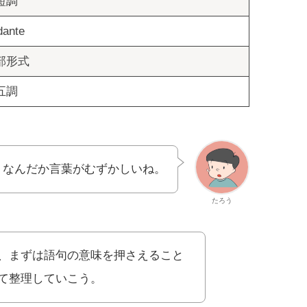
短調
dante
部形式
五調
、なんだか言葉がむずかしいね。
たろう
、まずは語句の意味を押さえること
て整理していこう。