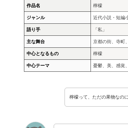
作品名
檸檬
ジャンル
近代小説・短編
語り手
「私」
主な舞台
京都の街、寺町
中心となるもの
檸檬
中心テーマ
憂鬱、美、感覚
檸檬って、ただの果物なの