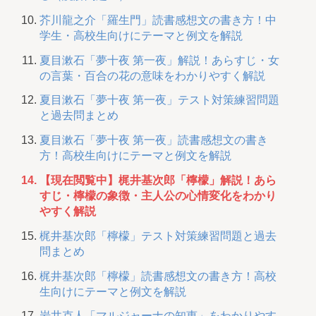
芥川龍之介「羅生門」読書感想文の書き方！中
学生・高校生向けにテーマと例文を解説
夏目漱石「夢十夜 第一夜」解説！あらすじ・女
の言葉・百合の花の意味をわかりやすく解説
夏目漱石「夢十夜 第一夜」テスト対策練習問題
と過去問まとめ
夏目漱石「夢十夜 第一夜」読書感想文の書き
方！高校生向けにテーマと例文を解説
【現在閲覧中】梶井基次郎「檸檬」解説！あら
すじ・檸檬の象徴・主人公の心情変化をわかり
やすく解説
梶井基次郎「檸檬」テスト対策練習問題と過去
問まとめ
梶井基次郎「檸檬」読書感想文の書き方！高校
生向けにテーマと例文を解説
岩井克人「マルジャーナの知恵」をわかりやす