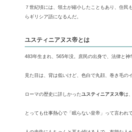
７世紀頃には、領土が縮小したこともあり、住民
らギリシア語になるんだ。
ユスティニアヌス帝とは
483年生まれ、565年没。庶民の出身で、法律と
見た目は、背は低いけど、色白で丸顔、巻き毛の
ローマの歴史に詳しかった
ユスティニアヌス帝
は
とっても仕事熱心で「眠らない皇帝」って言われ
人の忠告にもちゃんと耳を傾ける人で、有能な人