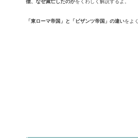
徴、なぜ滅亡したのか
をくわしく解説するよ。
「東ローマ帝国」と「ビザンツ帝国」の違い
をよ