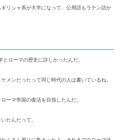
もギリシャ系が大半になって、公用語もラテン語か
神学とローマの歴史に詳しかったんだ。
イケメンだったって同じ時代の人は書いているね。
、ローマ帝国の復活を目指したんだ。
ていたんだって。
がたくさん周りに集まったよ。それまでのローマ法