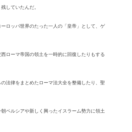
く残していたんだ。
ヨーロッパ世界のたった一人の「皇帝」として、ゲ
。
だ西ローマ帝国の領土を一時的に回復したりもする
らの法律をまとめたローマ法大全を整備したり、聖
ン朝ペルシアや新しく興ったイスラーム勢力に領土