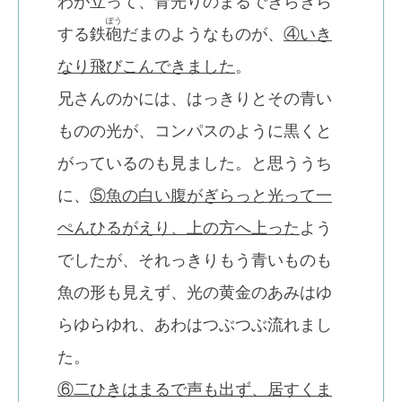
わが立って、青光りのまるでぎらぎら
ぽう
する鉄
砲
だまのようなものが、
④いき
なり飛びこんできました
。
兄さんのかには、はっきりとその青い
ものの光が、コンパスのように黒くと
がっているのも見ました。と思ううち
に、
⑤魚の白い腹がぎらっと光って一
ぺんひるがえり、上の方へ上った
よう
でしたが、それっきりもう青いものも
魚の形も見えず、光の黄金のあみはゆ
らゆらゆれ、あわはつぶつぶ流れまし
た。
⑥二ひきはまるで声も出ず、居すくま