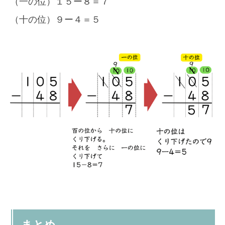
（一の位）１５ー８＝７
（十の位）９ー４＝５
まとめ