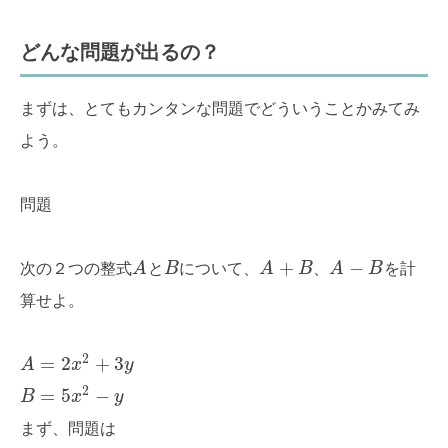
どんな問題が出るの？
まずは、とてもカンタンな問題でどういうことかみてみ
よう。
問題
+
−
次の２つの整式
A
と
B
について、
A
B
、
A
B
を計
算せよ。
2
=
2
+
3
A
x
y
2
=
5
−
B
x
y
まず、問題は