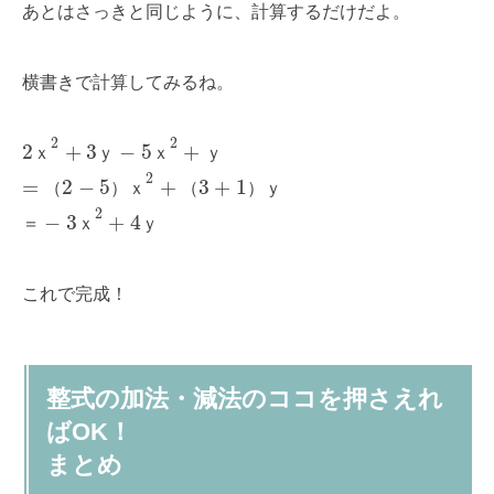
あとはさっきと同じように、計算するだけだよ。
横書きで計算してみるね。
2
2
2
+
3
−
5
+
ｘ
ｙ
ｘ
ｙ
2
=
2
−
5
+
3
+
1
（
）
ｘ
（
）
ｙ
2
−
3
+
4
＝
ｘ
ｙ
これで完成！
整式の加法・減法のココを押さえれ
ばOK！
まとめ