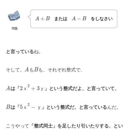
+
−
または
をしなさい
A
B
A
B
問題
と言っている
ね。
そして、
A
も
B
も、それぞれ整式で、
2
2
+
3
A
は「
ｘ
ｙ
」という整式だよ、と言っていて、
2
5
−
B
は「
ｘ
ｙ
」という整式だ、と言っている
んだ。
こうやって
「整式同士」を足したり引いたりする、とい