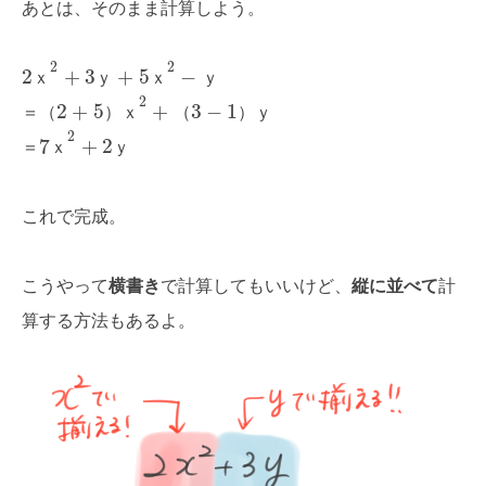
あとは、そのまま計算しよう。
2
2
2
+
3
+
5
−
ｘ
ｙ
ｘ
ｙ
2
2
+
5
+
3
−
1
＝
（
）
ｘ
（
）
ｙ
2
7
+
2
＝
ｘ
ｙ
これで完成。
こうやって
横書き
で計算してもいいけど、
縦に並べて
計
算する方法もあるよ。