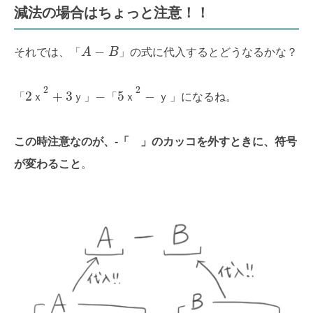
減法の場合はちょっと注意！！
−
それでは、「
A
B
」の式に代入するとどうなるかな？
2
2
2
+
3
−
5
−
「
ｘ
ｙ
」
「
ｘ
ｙ
」になるね。
この時注意なのが、-「 」のカッコを外すときに、符号
が変わること
。