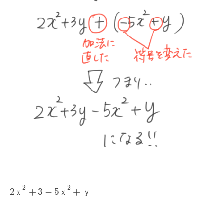
2
2
2
+
3
−
5
+
ｘ
ｘ
ｙ