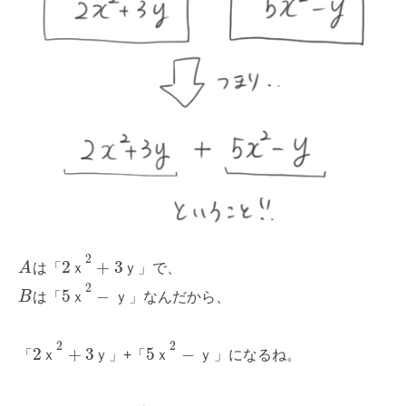
2
2
+
3
A
は「
ｘ
ｙ
」で、
2
5
−
B
は「
ｘ
ｙ
」なんだから、
2
2
2
+
3
5
−
「
ｘ
ｙ
」+「
ｘ
ｙ
」になるね。