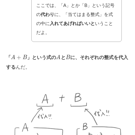
ここでは、「A」とか「B」という記号
の
代わり
に、「当てはまる整式」を式
の中に
入れてあげればいいと
いうこと
だよ。
+
「
A
B
」という式の
A
と
B
に、それぞれの整式を代入
する
んだ。