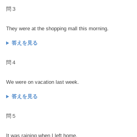
問３
They were at the shopping mall this morning.
答えを見る
問４
We were on vacation last week.
答えを見る
問５
It was raining when I left home.