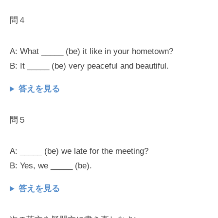
問４
A: What _____ (be) it like in your hometown?
B: It _____ (be) very peaceful and beautiful.
答えを見る
問５
A: _____ (be) we late for the meeting?
B: Yes, we _____ (be).
答えを見る