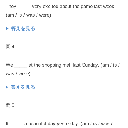
They _____ very excited about the game last week.
(am / is / was / were)
答えを見る
問４
We _____ at the shopping mall last Sunday. (am / is /
was / were)
答えを見る
問５
It _____ a beautiful day yesterday. (am / is / was /