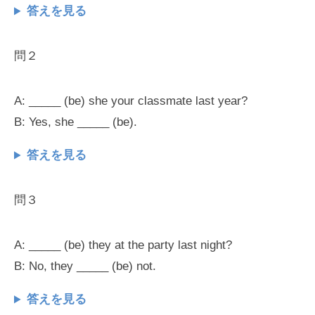
答えを見る
問２
A: _____ (be) she your classmate last year?
B: Yes, she _____ (be).
答えを見る
問３
A: _____ (be) they at the party last night?
B: No, they _____ (be) not.
答えを見る