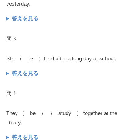
yesterday.
答えを見る
問３
She （ be ）tired after a long day at school.
答えを見る
問４
They （ be ） （ study ） together at the
library.
答えを見る