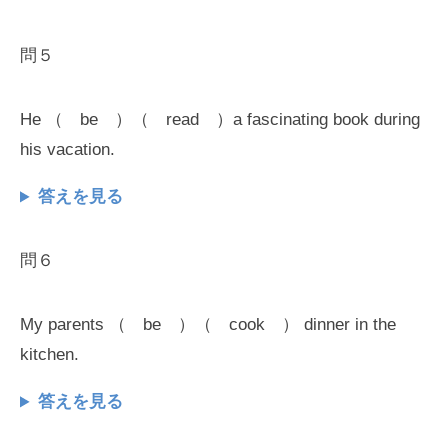
問５
He （ be ）（ read ）a fascinating book during
his vacation.
答えを見る
問６
My parents （ be ）（ cook ） dinner in the
kitchen.
答えを見る