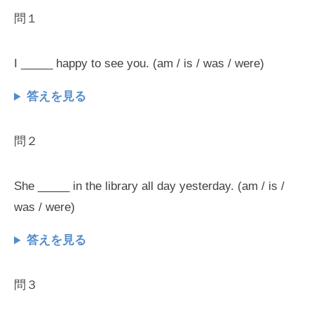
問１
I _____ happy to see you. (am / is / was / were)
答えを見る
問２
She _____ in the library all day yesterday. (am / is /
was / were)
答えを見る
問３