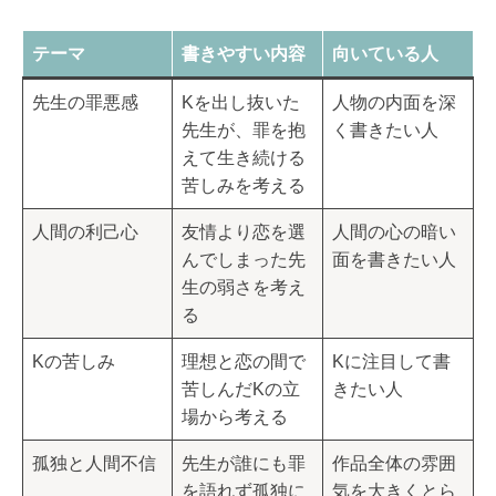
テーマ
書きやすい内容
向いている人
先生の罪悪感
Kを出し抜いた
人物の内面を深
先生が、罪を抱
く書きたい人
えて生き続ける
苦しみを考える
人間の利己心
友情より恋を選
人間の心の暗い
んでしまった先
面を書きたい人
生の弱さを考え
る
Kの苦しみ
理想と恋の間で
Kに注目して書
苦しんだKの立
きたい人
場から考える
孤独と人間不信
先生が誰にも罪
作品全体の雰囲
を語れず孤独に
気を大きくとら