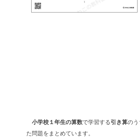
小学校１年生の算数
で学習する
引き算
のう
た問題をまとめています。