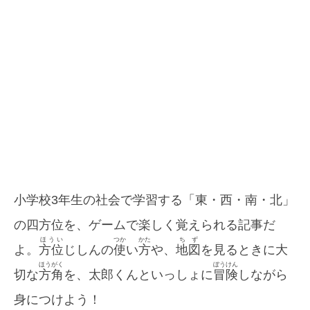
小学校3年生の社会で学習する「東・西・南・北」
の四方位を、ゲームで楽しく覚えられる記事だ
ほうい
つか
かた
ちず
よ。
方位
じしんの
使
い
方
や、
地図
を見るときに大
ほうがく
ぼうけん
切な
方角
を、太郎くんといっしょに
冒険
しながら
身につけよう！