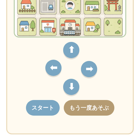
⬆
⬅
➡
⬇
スタート
もう一度あそぶ