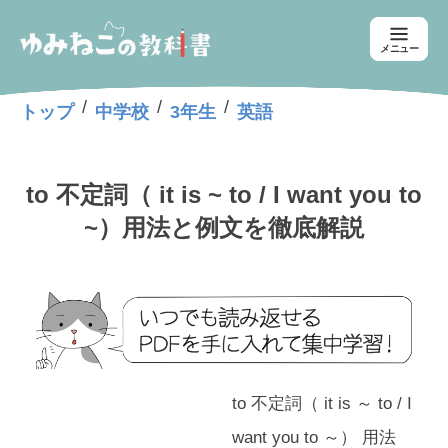
メニュー
/
/
/
トップ
中学校
3年生
英語
to 不定詞（ it is ~ to / I want you to
~）用法と例文を徹底解説
to 不定詞（ it is ～ to / I
want you to ～） 用法