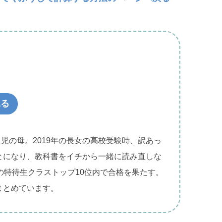
見る
２児の母。2019年の長女の高校受験時、訳あっ
とになり、教科書をイチから一緒に読み直しな
の特待生クラストップ10位内で合格を果たす。
まとめています。