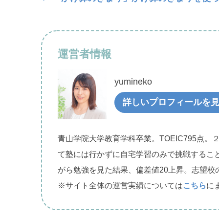
運営者情報
yumineko
詳しいプロフィールを
青山学院大学教育学科卒業。TOEIC795点。
て塾には行かずに自宅学習のみで挑戦するこ
がら勉強を見た結果、偏差値20上昇。志望校
※サイト全体の運営実績については
こちら
に