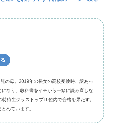
見る
２児の母。2019年の長女の高校受験時、訳あっ
とになり、教科書をイチから一緒に読み直しな
の特待生クラストップ10位内で合格を果たす。
まとめています。