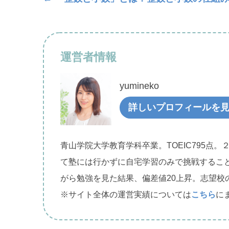
運営者情報
yumineko
詳しいプロフィールを
青山学院大学教育学科卒業。TOEIC795点。
て塾には行かずに自宅学習のみで挑戦するこ
がら勉強を見た結果、偏差値20上昇。志望校
※サイト全体の運営実績については
こちら
に