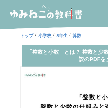
/
/
/
トップ
小学校
5年生
算数
「整数と小数」とは？ 整数と少
説のPDF