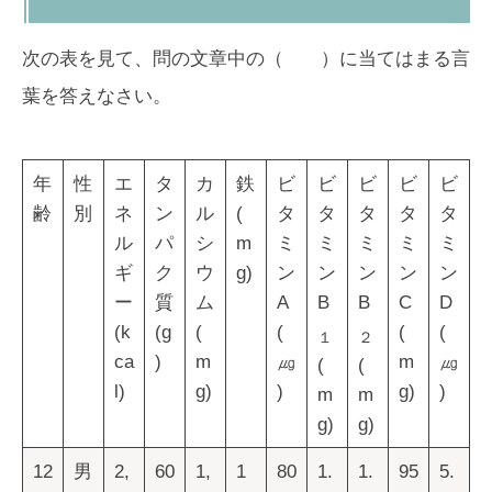
次の表を見て、問の文章中の（ ）に当てはまる言
葉を答えなさい。
年
性
エ
タ
カ
鉄
ビ
ビ
ビ
ビ
ビ
齢
別
ネ
ン
ル
(
タ
タ
タ
タ
タ
ル
パ
シ
m
ミ
ミ
ミ
ミ
ミ
ギ
ク
ウ
g)
ン
ン
ン
ン
ン
ー
質
ム
A
B
B
C
D
(k
(g
(
(
(
(
１
２
ca
)
m
㎍
m
㎍
(
(
l)
g)
)
g)
)
m
m
g)
g)
12
男
2,
60
1,
1
80
1.
1.
95
5.