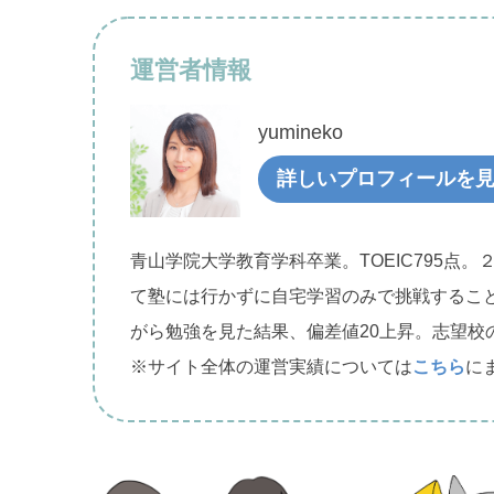
運営者情報
yumineko
詳しいプロフィールを
青山学院大学教育学科卒業。TOEIC795点。
て塾には行かずに自宅学習のみで挑戦するこ
がら勉強を見た結果、偏差値20上昇。志望校
※サイト全体の運営実績については
こちら
に