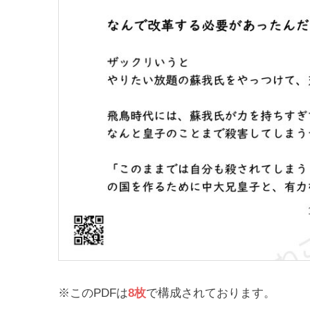
※このPDFは
8枚
で構成されております。