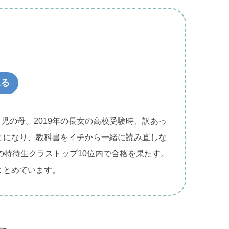
見る
２児の母。2019年の長女の高校受験時、訳あっ
とになり、教科書をイチから一緒に読み直しな
の特待生クラストップ10位内で合格を果たす。
まとめています。