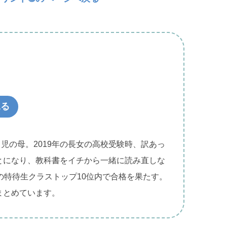
見る
２児の母。2019年の長女の高校受験時、訳あっ
とになり、教科書をイチから一緒に読み直しな
の特待生クラストップ10位内で合格を果たす。
まとめています。