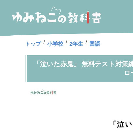
/
/
/
トップ
小学校
2年生
国語
「泣いた赤鬼」 無料テスト対策
ロ