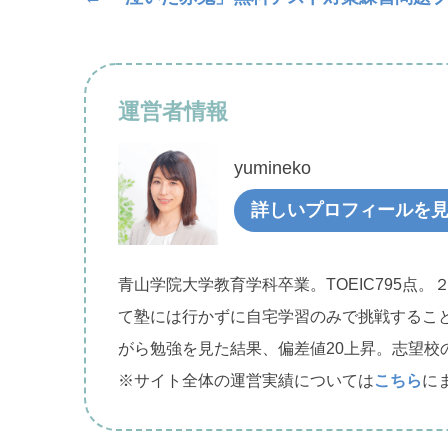
運営者情報
yumineko
詳しいプロフィールを
青山学院大学教育学科卒業。TOEIC795点。
て塾には行かずに自宅学習のみで挑戦するこ
がら勉強を見た結果、偏差値20上昇。志望校
※サイト全体の運営実績については
こちら
に