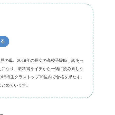
見る
２児の母。2019年の長女の高校受験時、訳あっ
とになり、教科書をイチから一緒に読み直しな
の特待生クラストップ10位内で合格を果たす。
まとめています。