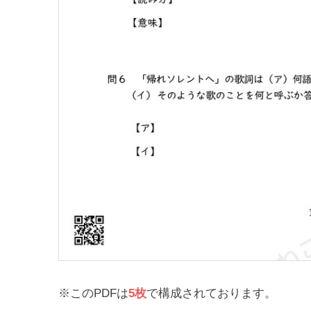
※このPDFは
5枚
で構成されております。