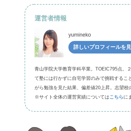
運営者情報
yumineko
詳しいプロフィールを
青山学院大学教育学科卒業。TOEIC795点。
て塾には行かずに自宅学習のみで挑戦するこ
がら勉強を見た結果、偏差値20上昇。志望校
※サイト全体の運営実績については
こちら
に