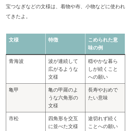
宝つなぎなどの文様は、着物や布、小物などに使われ
てきたよ。
文様
特徴
こめられた意
味の例
青海波
波が連続して
穏やかな暮ら
広がるような
しが続くこと
文様
への願い
亀甲
亀の甲羅のよ
長寿やおめで
うな六角形の
たい意味
文様
市松
四角形を交互
途切れず続く
に並べた文様
ことへの願い