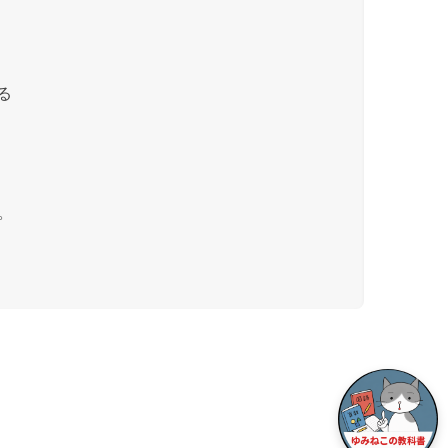
る
。
。