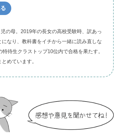
見る
２児の母。2019年の長女の高校受験時、訳あっ
。
とになり、教科書をイチから一緒に読み直しな
の特待生クラストップ10位内で合格を果たす。
まとめています。