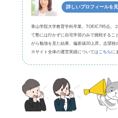
詳しいプロフィールを
青山学院大学教育学科卒業。TOEIC795点。
●のかずを すうじで こたえましょう
て塾には行かずに自宅学習のみで挑戦するこ
がら勉強を見た結果、偏差値20上昇。志望校
※サイト全体の運営実績については
こちら
に