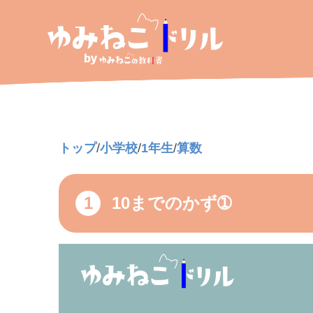
トップ
/
小学校
/
1年生
/
算数
1
10までのかず➀