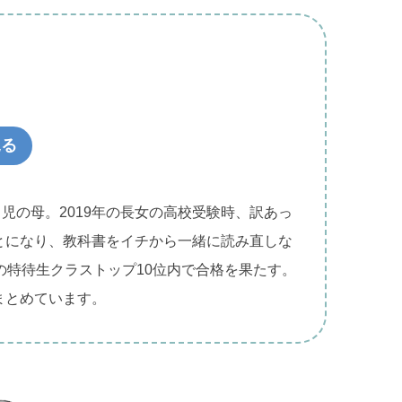
見る
２児の母。2019年の長女の高校受験時、訳あっ
とになり、教科書をイチから一緒に読み直しな
の特待生クラストップ10位内で合格を果たす。
まとめています。