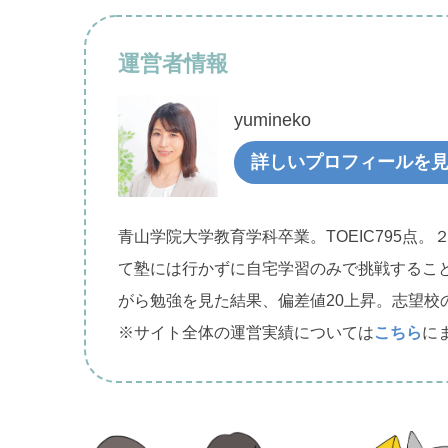
運営者情報
yumineko
詳しいプロフィールを
青山学院大学教育学科卒業。TOEIC795点。
て塾には行かずに自宅学習のみで挑戦するこ
がら勉強を見た結果、偏差値20上昇。志望校
※サイト全体の運営実績については
こちら
に