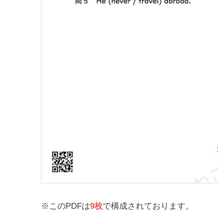
※このPDFは
9枚
で構成されております。