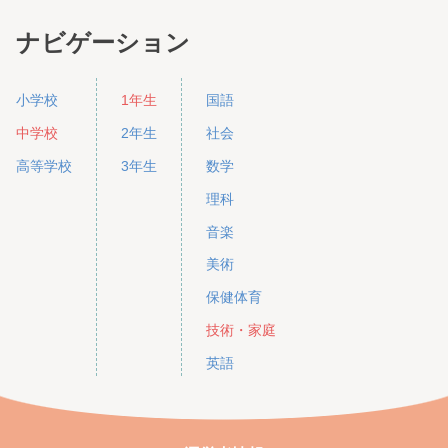
ナビゲーション
小学校
1年生
国語
中学校
2年生
社会
高等学校
3年生
数学
理科
音楽
美術
保健体育
技術・家庭
英語